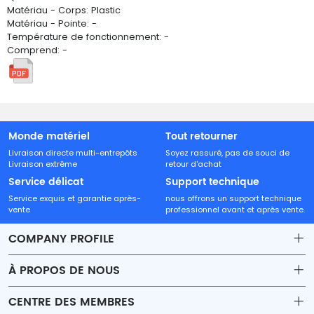
Matériau - Corps: Plastic
Matériau - Pointe: -
Température de fonctionnement: -
Comprend: -
Monde matériel
Tout retourner
Livraison directe multi-entrepôts
Soyez rassuré, pas de souci de
Livraison extrême
retour d'achat
Service délicat
Support technique
Service exquis et garantie après-
nous offrons un support technique
vente
professionnel avant et après vente.
COMPANY PROFILE
À PROPOS DE NOUS
Contact
CENTRE DES MEMBRES