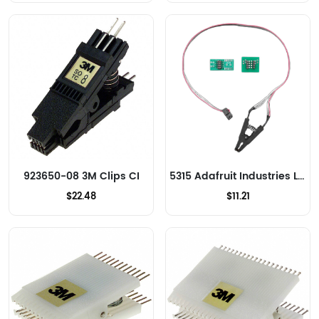
923650-08 3M Clips CI
5315 Adafruit Industries LLC Clips CI
$22.48
$11.21