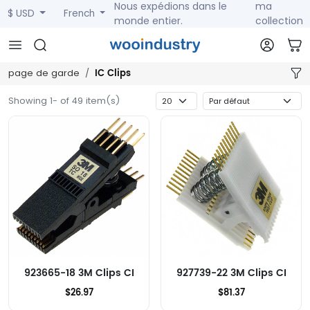
Nous expédions dans le
ma
$ USD
French
monde entier.
collection
IC Clips
page de garde
Showing 1- of 49 item(s)
923665-18 3M Clips CI
927739-22 3M Clips CI
$26.97
$81.37