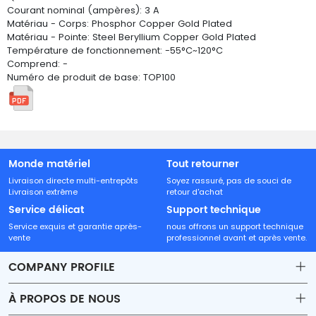
Courant nominal (ampères): 3 A
Matériau - Corps: Phosphor Copper Gold Plated
Matériau - Pointe: Steel Beryllium Copper Gold Plated
Température de fonctionnement: -55°C~120°C
Comprend: -
Numéro de produit de base: TOP100
Monde matériel
Tout retourner
Livraison directe multi-entrepôts
Soyez rassuré, pas de souci de
Livraison extrême
retour d'achat
Service délicat
Support technique
Service exquis et garantie après-
nous offrons un support technique
vente
professionnel avant et après vente.
COMPANY PROFILE
À PROPOS DE NOUS