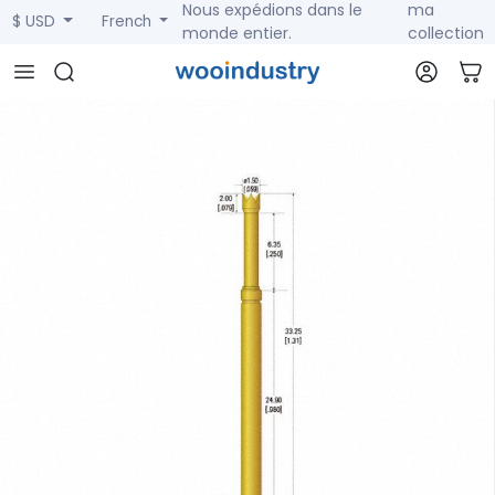
Nous expédions dans le
ma
$ USD
French
monde entier.
collection