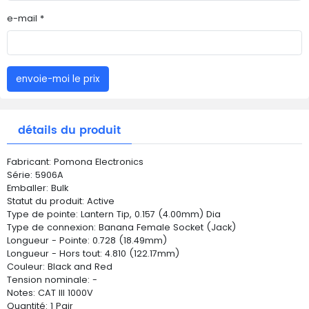
e-mail *
envoie-moi le prix
détails du produit
Fabricant: Pomona Electronics
Série: 5906A
Emballer: Bulk
Statut du produit: Active
Type de pointe: Lantern Tip, 0.157 (4.00mm) Dia
Type de connexion: Banana Female Socket (Jack)
Longueur - Pointe: 0.728 (18.49mm)
Longueur - Hors tout: 4.810 (122.17mm)
Couleur: Black and Red
Tension nominale: -
Notes: CAT III 1000V
Quantité: 1 Pair