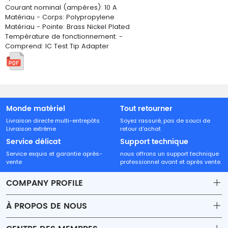
Courant nominal (ampères): 10 A
Matériau - Corps: Polypropylene
Matériau - Pointe: Brass Nickel Plated
Température de fonctionnement: -
Comprend: IC Test Tip Adapter
Monde matériel
Tout retourner
Livraison directe multi-entrepôts
Soyez rassuré, pas de souci de
Livraison extrême
retour d'achat
Service délicat
Support technique
Service exquis et garantie après-
nous offrons un support technique
vente
professionnel avant et après vente.
COMPANY PROFILE
À PROPOS DE NOUS
Contact